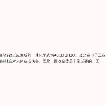
酸银反应生成的，其化学式为AuCl3·2H2O。金盐在电子工
期接触会对人体造成伤害。因此，回收金盐是非常必要的。回