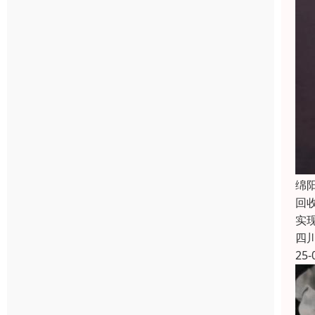
绵
回
实
四
25-