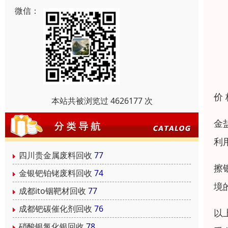
微信：
价
本站共被浏览过 4626177 次
金
利
四川贵金属废料回收
77
擦
金银钯铂铑废料回收
74
境
成都ito铟靶材回收
77
成都钯碳催化剂回收
76
以
硝酸银氯化银回收
78