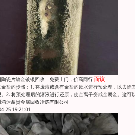
面议
阳陶瓷片镀金镀银回收，免费上门，价高同行
收金盐的步骤：1. 将废液或含有金盐的废水进行预处理，以去
现。2. 将预处理后的溶液进行还原，使金离子变成金属金。这可
川鸿运鑫贵金属回收冶炼有限公司
04-25 19:21:01