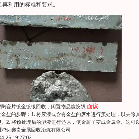
足再利用的标准和要求。
面议
都陶瓷片镀金镀银回收，闲置物品能换钱
收金盐的步骤：1. 将废液或含有金盐的废水进行预处理，以去
现。2. 将预处理后的溶液进行还原，使金离子变成金属金。这可
川鸿运鑫贵金属回收冶炼有限公司
04-25 19:27:02