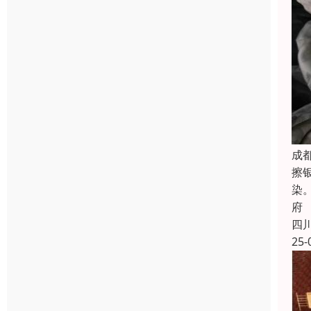
成
擦
染
府
四
25-