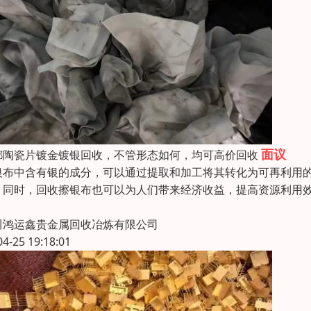
面议
都陶瓷片镀金镀银回收，不管形态如何，均可高价回收
银布中含有银的成分，可以通过提取和加工将其转化为可再利用
。同时，回收擦银布也可以为人们带来经济收益，提高资源利用
川鸿运鑫贵金属回收冶炼有限公司
04-25 19:18:01