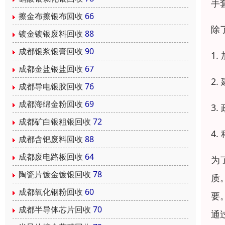
手
擦金布擦银布回收
66
除
镀金镀银废料回收
88
成都银浆银膏回收
90
1
成都金盐银盐回收
67
2
成都导电银胶回收
76
成都海绵金粉回收
69
3
成都矿白银粗银回收
72
4
成都含钯废料回收
88
成都废电路板回收
64
为
陶瓷片镀金镀银回收
78
质
成都氧化铟粉回收
60
要
成都半导体芯片回收
70
通