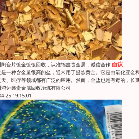
面议
川陶瓷片镀金镀银回收，认准锦鑫贵金属，诚信合作
盐是一种含金量很高的盐，通常用于提炼黄金。它是由氯化亚金和硝
航天、医疗等领域都有广泛的应用。然而，金盐也是有毒的，长
川鸿运鑫贵金属回收冶炼有限公司
04-25 19:15:01