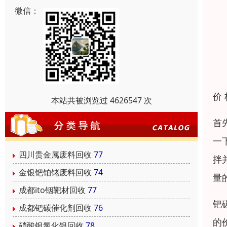
微信：
价
本站共被浏览过 4626547 次
首
一
四川贵金属废料回收
77
拌
金银钯铂铑废料回收
74
量
成都ito铟靶材回收
77
钯
成都钯碳催化剂回收
76
的
硝酸银氯化银回收
78