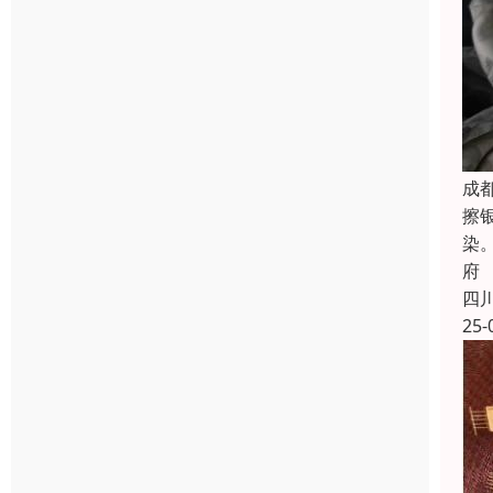
成
擦
染
府
四
25-