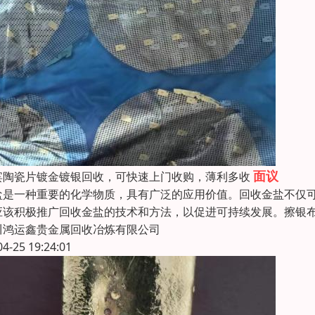
面议
宾陶瓷片镀金镀银回收，可快速上门收购，薄利多收
盐是一种重要的化学物质，具有广泛的应用价值。回收金盐不仅
应该积极推广回收金盐的技术和方法，以促进可持续发展。擦银
川鸿运鑫贵金属回收冶炼有限公司
04-25 19:24:01