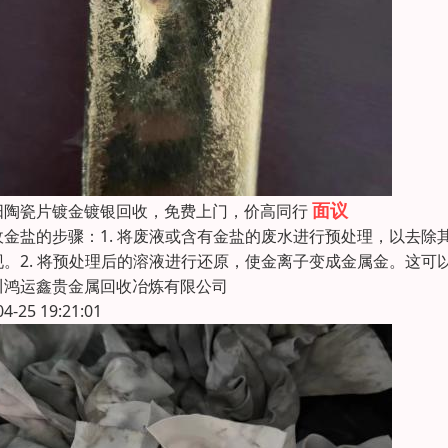
面议
阳陶瓷片镀金镀银回收，免费上门，价高同行
收金盐的步骤：1. 将废液或含有金盐的废水进行预处理，以去
现。2. 将预处理后的溶液进行还原，使金离子变成金属金。这可
川鸿运鑫贵金属回收冶炼有限公司
04-25 19:21:01