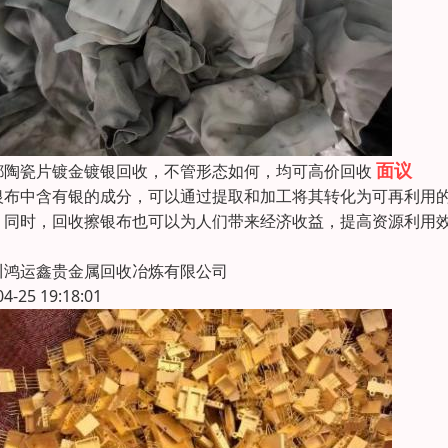
面议
都陶瓷片镀金镀银回收，不管形态如何，均可高价回收
银布中含有银的成分，可以通过提取和加工将其转化为可再利用
。同时，回收擦银布也可以为人们带来经济收益，提高资源利用
川鸿运鑫贵金属回收冶炼有限公司
04-25 19:18:01