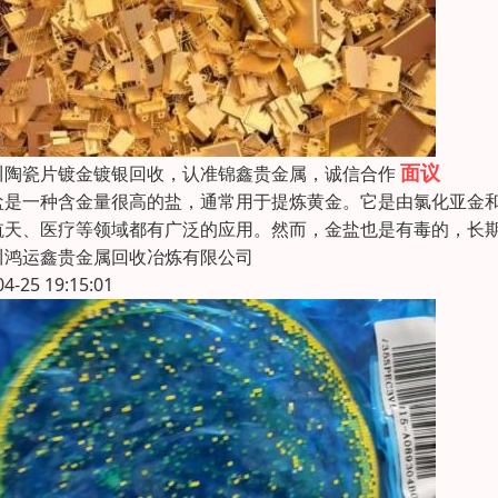
面议
川陶瓷片镀金镀银回收，认准锦鑫贵金属，诚信合作
盐是一种含金量很高的盐，通常用于提炼黄金。它是由氯化亚金和硝
航天、医疗等领域都有广泛的应用。然而，金盐也是有毒的，长
川鸿运鑫贵金属回收冶炼有限公司
04-25 19:15:01