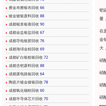
擦金布擦银布回收
66
钯
镀金镀银废料回收
88
量
成都银浆银膏回收
90
在
成都金盐银盐回收
67
金
成都导电银胶回收
76
大
成都海绵金粉回收
69
成都矿白银粗银回收
72
硝
成都含钯废料回收
88
硝
成都废电路板回收
64
陶瓷片镀金镀银回收
78
硝
成都氧化铟粉回收
60
硝
成都半导体芯片回收
70