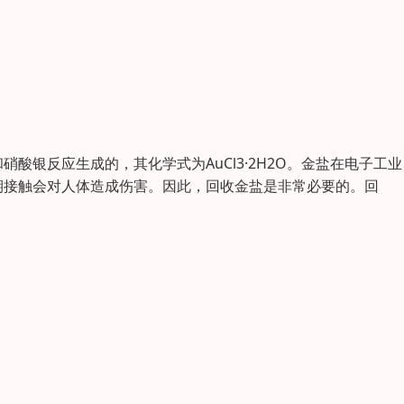
酸银反应生成的，其化学式为AuCl3·2H2O。金盐在电子工
期接触会对人体造成伤害。因此，回收金盐是非常必要的。回