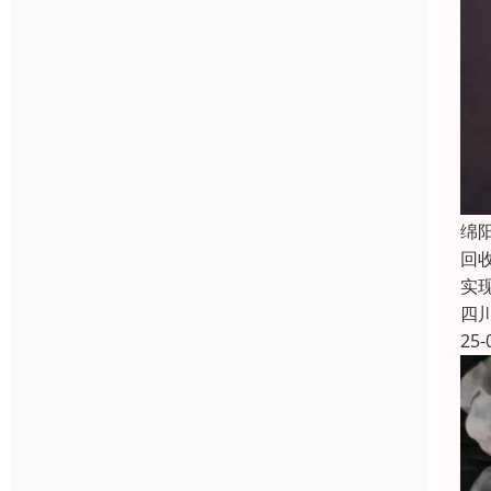
绵
回
实
四
25-