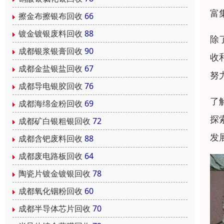
富
擦金布擦银布回收
66
镀金镀银废料回收
88
除
成都银浆银膏回收
90
收
成都金盐银盐回收
67
努
成都导电银胶回收
76
了
成都海绵金粉回收
69
探
成都矿白银粗银回收
72
发
成都含钯废料回收
88
成都废电路板回收
64
陶瓷片镀金镀银回收
78
成都氧化铟粉回收
60
成都半导体芯片回收
70