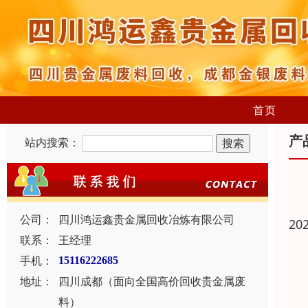
首页
产
站内搜索：
公司：
四川鸿运鑫贵金属回收冶炼有限公司
20
联系：
王经理
手机：
15116222685
地址：
四川成都（面向全国高价回收贵金属废
料）