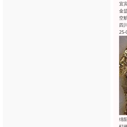
宜
金
空
四
25-
绵
钌