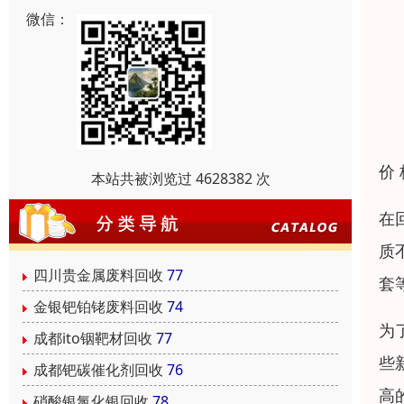
微信：
价
本站共被浏览过 4628382 次
在
质
四川贵金属废料回收
77
套
金银钯铂铑废料回收
74
为
成都ito铟靶材回收
77
些
成都钯碳催化剂回收
76
高
硝酸银氯化银回收
78