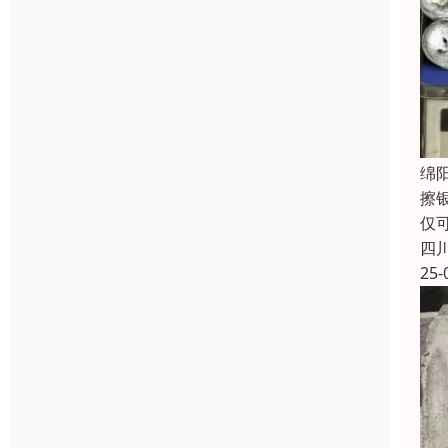
绵
擦
仅
四
25-