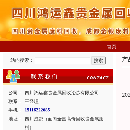
首页
产
站内搜索：
公司：
四川鸿运鑫贵金属回收冶炼有限公司
20
联系：
王经理
手机：
15116222685
地址：
四川成都（面向全国高价回收贵金属废
料）