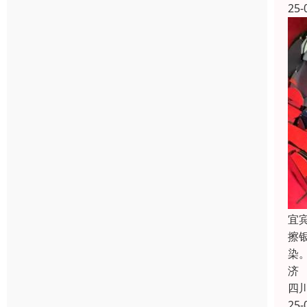
25-
宜
擦
染
济
四
25-