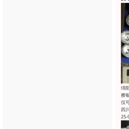
绵
擦
仅
四
25-