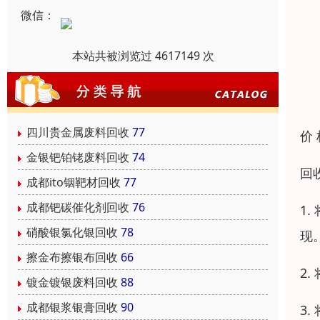
微信：
本站共被浏览过 4617149 次
四川贵金属废料回收
77
价
金银钯铂铑废料回收
74
回
成都ito铟靶材回收
77
成都钯碳催化剂回收
76
1
硝酸银氯化银回收
78
现
擦金布擦银布回收
66
2
镀金镀银废料回收
88
成都银浆银膏回收
90
3