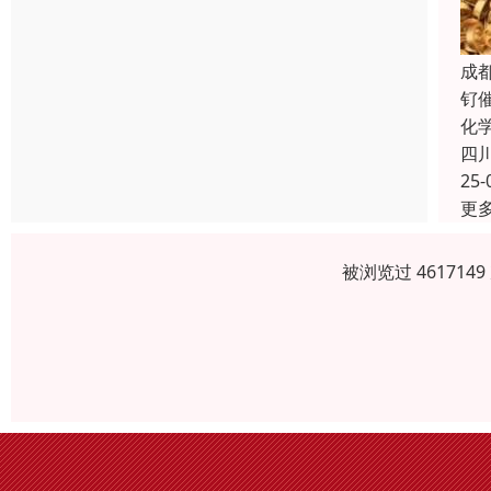
成
钌
化
四
25-
更
被浏览过 46171