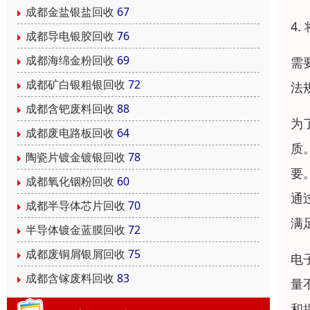
成都金盐银盐回收
67
4
成都导电银胶回收
76
成都海绵金粉回收
69
需
成都矿白银粗银回收
72
法
成都含钯废料回收
88
为
成都废电路板回收
64
质
陶瓷片镀金镀银回收
78
要
成都氧化铟粉回收
60
通
成都半导体芯片回收
70
满
半导体镀金蓝膜回收
72
成都废铜屑银屑回收
75
电
成都含镓废料回收
83
量
和