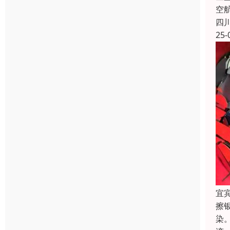
空
四
25-
宜
擦
染