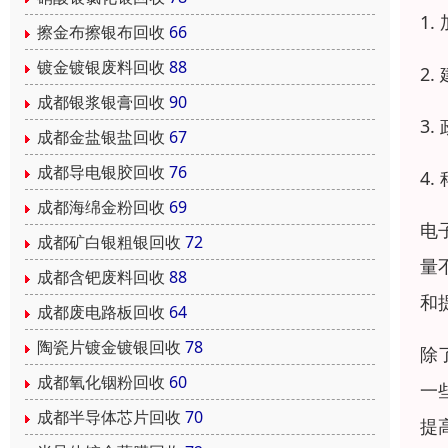
1
擦金布擦银布回收
66
镀金镀银废料回收
88
2
成都银浆银膏回收
90
3
成都金盐银盐回收
67
成都导电银胶回收
76
4
成都海绵金粉回收
69
电
成都矿白银粗银回收
72
量
成都含钯废料回收
88
和
成都废电路板回收
64
陶瓷片镀金镀银回收
78
除
成都氧化铟粉回收
60
一
成都半导体芯片回收
70
提