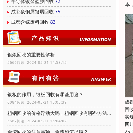
半导体镀金蓝膜回收
72
本
成都废铜屑银屑回收
75
成都含镓废料回收
83
银浆回收的重要性解析
5666阅读 2024-05-21 14:58:15
银板的作用，银板回收有哪些用途？
成
6084阅读 2024-05-21 15:05:39
回
粗铟回收的价格浮动大吗，粗铟回收有哪些方法？
实
5687阅读 2024-05-21 15:04:02
四
25-
金渣回收的注意事项，金渣如何提纯？