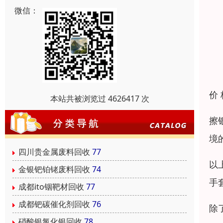
微信：
价
本站共被浏览过 4626417 次
擦
境
四川贵金属废料回收
77
以
金银钯铂铑废料回收
74
手
成都ito铟靶材回收
77
成都钯碳催化剂回收
76
除
硝酸银氯化银回收
78