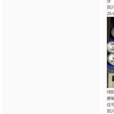
济
四
25-
绵
擦
仅
四