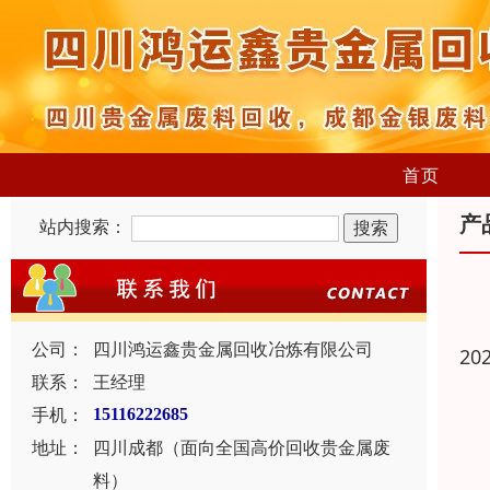
首页
产
站内搜索：
公司：
四川鸿运鑫贵金属回收冶炼有限公司
20
联系：
王经理
手机：
15116222685
地址：
四川成都（面向全国高价回收贵金属废
料）