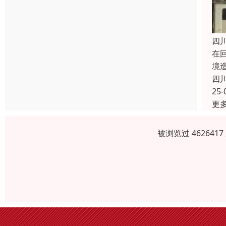
四
在
境
四
25-
更
被浏览过 46264