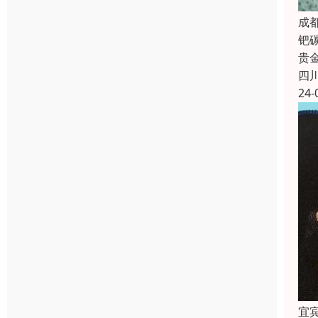
成
钯
贵
四
24-
宜