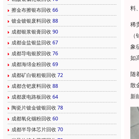
料
擦金布擦银布回收
66
镀金镀银废料回收
88
稀
成都银浆银膏回收
90
（
成都金盐银盐回收
67
象
成都导电银胶回收
76
如
成都海绵金粉回收
69
随
成都矿白银粗银回收
72
散
成都含钯废料回收
88
新
成都废电路板回收
64
陶瓷片镀金镀银回收
78
成都氧化铟粉回收
60
成都半导体芯片回收
70