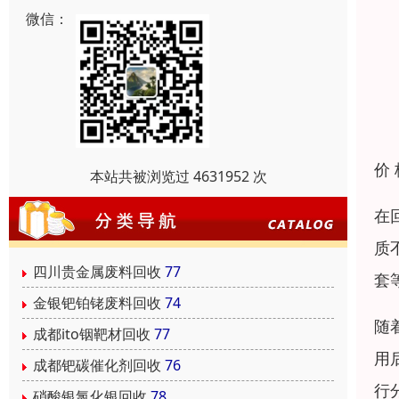
微信：
价
本站共被浏览过 4631952 次
在
质
四川贵金属废料回收
77
套
金银钯铂铑废料回收
74
随
成都ito铟靶材回收
77
用
成都钯碳催化剂回收
76
行
硝酸银氯化银回收
78