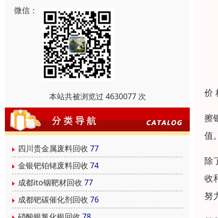
微信：
价
本站共被浏览过 4630077 次
擦
值
四川贵金属废料回收
77
除
金银钯铂铑废料回收
74
收
成都ito铟靶材回收
77
努
成都钯碳催化剂回收
76
硝酸银氯化银回收
78