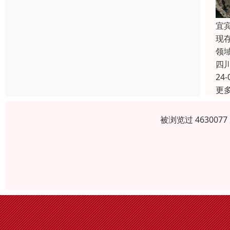
宜
现
领
四
24-
更
被浏览过 46300