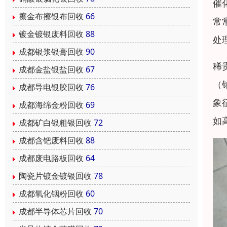
催
擦金布擦银布回收
66
常
镀金镀银废料回收
88
处
成都银浆银膏回收
90
稀
成都金盐银盐回收
67
（
成都导电银胶回收
76
象
成都海绵金粉回收
69
如
成都矿白银粗银回收
72
成都含钯废料回收
88
成都废电路板回收
64
陶瓷片镀金镀银回收
78
成都氧化铟粉回收
60
成都半导体芯片回收
70