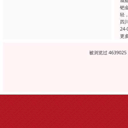
成
钯
轻
四
24-
更
被浏览过 46390