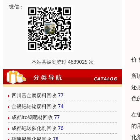
微信：
价
本站共被浏览过 4639025 次
所
还
四川贵金属废料回收
77
色
金银钯铂铑废料回收
74
在
成都ito铟靶材回收
77
的
成都钯碳催化剂回收
76
化
硝酸银氯化银回收
78