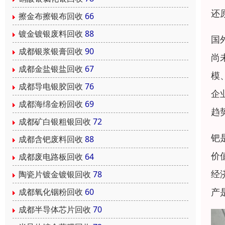
还
擦金布擦银布回收
66
镀金镀银废料回收
88
国
成都银浆银膏回收
90
尚
成都金盐银盐回收
67
模
成都导电银胶回收
76
企
成都海绵金粉回收
69
趋
成都矿白银粗银回收
72
钯
成都含钯废料回收
88
价
成都废电路板回收
64
经
陶瓷片镀金镀银回收
78
产
成都氧化铟粉回收
60
成都半导体芯片回收
70