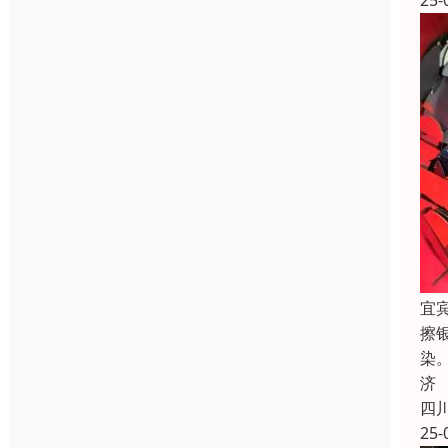
25-
宜
擦
染
济
四
25-