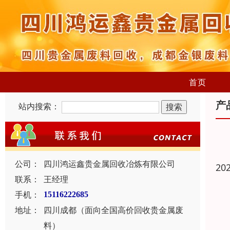
首页
产
站内搜索：
公司：
四川鸿运鑫贵金属回收冶炼有限公司
20
联系：
王经理
手机：
15116222685
地址：
四川成都（面向全国高价回收贵金属废
料）