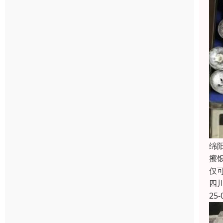
绵
擦
仅
四
25-