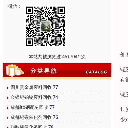
微信：
价
本站共被浏览过 4617041 次
铑
有
四川贵金属废料回收
77
铑
金银钯铂铑废料回收
74
成都ito铟靶材回收
77
1
成都钯碳催化剂回收
76
少
硝酸银氯化银回收
78