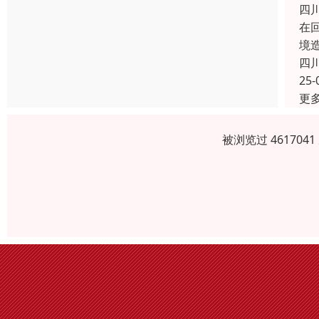
四
在
境
四
25-
更
被浏览过 46170