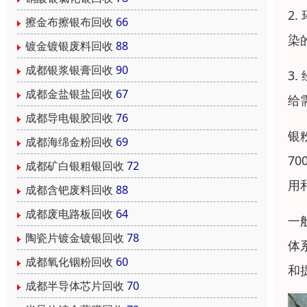
2
擦金布擦银布回收
66
染
镀金镀银废料回收
88
成都银浆银膏回收
90
3
成都金盐银盐回收
67
给
成都导电银胶回收
76
银
成都海绵金粉回收
69
7
成都矿白银粗银回收
72
用
成都含钯废料回收
88
成都废电路板回收
64
一
陶瓷片镀金镀银回收
78
体
成都氧化铟粉回收
60
和
成都半导体芯片回收
70