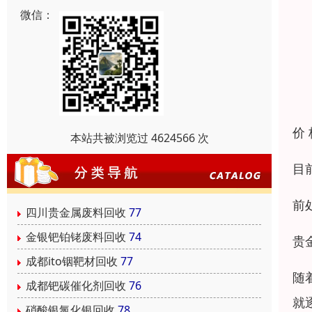
微信：
价
本站共被浏览过 4624566 次
目
前
四川贵金属废料回收
77
金银钯铂铑废料回收
74
贵
成都ito铟靶材回收
77
随
成都钯碳催化剂回收
76
就
硝酸银氯化银回收
78