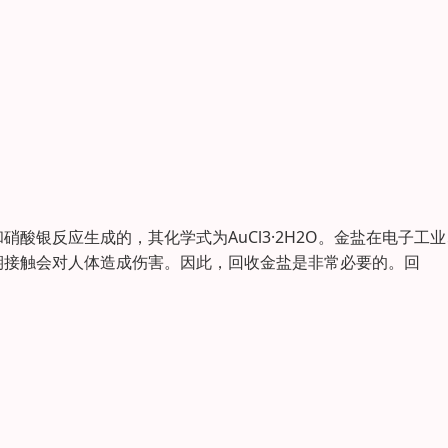
酸银反应生成的，其化学式为AuCl3·2H2O。金盐在电子工
期接触会对人体造成伤害。因此，回收金盐是非常必要的。回