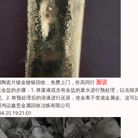
面议
阳陶瓷片镀金镀银回收，免费上门，价高同行
收金盐的步骤：1. 将废液或含有金盐的废水进行预处理，以去
现。2. 将预处理后的溶液进行还原，使金离子变成金属金。这可
川鸿运鑫贵金属回收冶炼有限公司
04-25 19:21:01