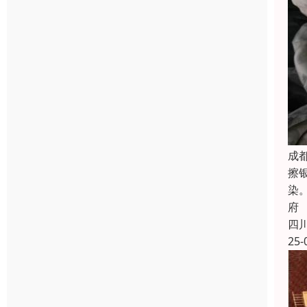
成
擦
染
府
四
25-