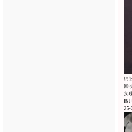
绵
回
实
四
25-