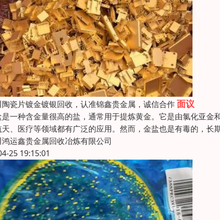
面议
川陶瓷片镀金镀银回收，认准锦鑫贵金属，诚信合作
盐是一种含金量很高的盐，通常用于提炼黄金。它是由氯化亚金和硝
航天、医疗等领域都有广泛的应用。然而，金盐也是有毒的，长
川鸿运鑫贵金属回收冶炼有限公司
04-25 19:15:01