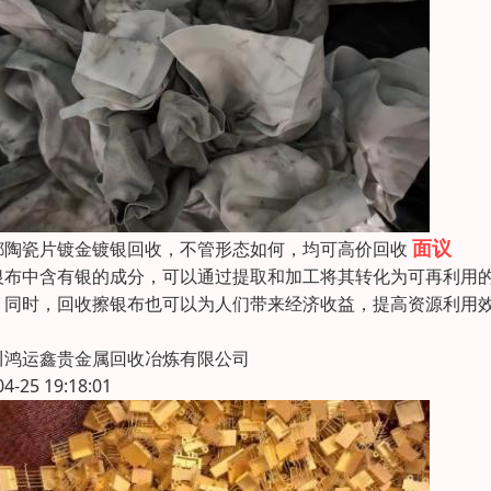
面议
都陶瓷片镀金镀银回收，不管形态如何，均可高价回收
银布中含有银的成分，可以通过提取和加工将其转化为可再利用
。同时，回收擦银布也可以为人们带来经济收益，提高资源利用
川鸿运鑫贵金属回收冶炼有限公司
04-25 19:18:01