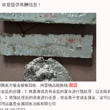
！欢迎提供有酬信息！
面议
都陶瓷片镀金镀银回收，闲置物品能换钱
收金盐的步骤：1. 将废液或含有金盐的废水进行预处理，以去
现。2. 将预处理后的溶液进行还原，使金离子变成金属金。这可
川鸿运鑫贵金属回收冶炼有限公司
04-25 19:27:02