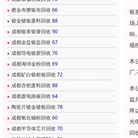
擦金布擦银布回收
66
银
镀金镀银废料回收
88
场
成都银浆银膏回收
90
响
成都金盐银盐回收
67
规
成都导电银胶回收
76
本
成都海绵金粉回收
69
厂
成都矿白银粗银回收
72
成都含钯废料回收
88
本
成都废电路板回收
64
益
陶瓷片镀金镀银回收
78
终
成都氧化铟粉回收
60
光
成都半导体芯片回收
70
回